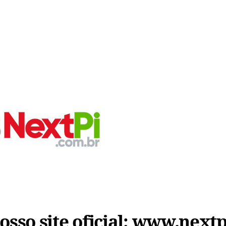
sso site oficial:
www.nextp